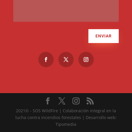
ENVIAR
2021© -
SOS WildFire
|
Colaboración integral en la
lucha contra incendios forestales
| Desarrollo web:
Tipomedia